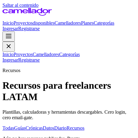
Saltar al contenido
Inicio
Proyectos
disponibles
Camelladores
Planes
Categorías
Ingresar
Registrarse
Inicio
Proyectos
Camelladores
Categorías
Ingresar
Registrarse
Recursos
Recursos para freelancers
LATAM
Plantillas, calculadoras y herramientas descargables. Cero login,
cero email-gate.
Todas
Guías
Crónicas
Datos
Diario
Recursos