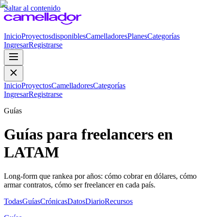
Saltar al contenido
Inicio
Proyectos
disponibles
Camelladores
Planes
Categorías
Ingresar
Registrarse
Inicio
Proyectos
Camelladores
Categorías
Ingresar
Registrarse
Guías
Guías para freelancers en
LATAM
Long-form que rankea por años: cómo cobrar en dólares, cómo
armar contratos, cómo ser freelancer en cada país.
Todas
Guías
Crónicas
Datos
Diario
Recursos