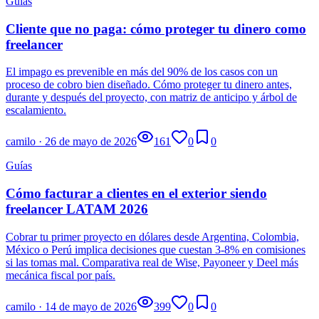
Guías
Cliente que no paga: cómo proteger tu dinero como
freelancer
El impago es prevenible en más del 90% de los casos con un
proceso de cobro bien diseñado. Cómo proteger tu dinero antes,
durante y después del proyecto, con matriz de anticipo y árbol de
escalamiento.
camilo
·
26 de mayo de 2026
161
0
0
Guías
Cómo facturar a clientes en el exterior siendo
freelancer LATAM 2026
Cobrar tu primer proyecto en dólares desde Argentina, Colombia,
México o Perú implica decisiones que cuestan 3-8% en comisiones
si las tomas mal. Comparativa real de Wise, Payoneer y Deel más
mecánica fiscal por país.
camilo
·
14 de mayo de 2026
399
0
0