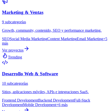
Marketing & Ventas
9
subcategoría
s
Growth, community, contenido, SEO y performance marketing.
SEO
Social Media Marketing
Content Marketing
Email Marketing
+
5
más
Ver proyectos
Trending
Desarrollo Web & Software
10
subcategoría
s
Sitios, aplicaciones móviles, APIs e integraciones SaaS.
Frontend Development
Backend Development
Full-Stack
Development
Mobile Development
+
6
más