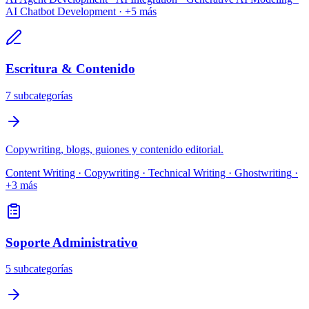
AI Chatbot Development
· +
5
más
Escritura & Contenido
7
subcategoría
s
Copywriting, blogs, guiones y contenido editorial.
Content Writing · Copywriting · Technical Writing · Ghostwriting
·
+
3
más
Soporte Administrativo
5
subcategoría
s