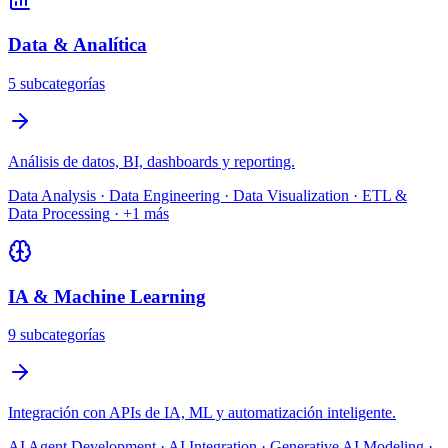
Data & Analítica
5
subcategoría
s
Análisis de datos, BI, dashboards y reporting.
Data Analysis · Data Engineering · Data Visualization · ETL &
Data Processing
· +
1
más
IA & Machine Learning
9
subcategoría
s
Integración con APIs de IA, ML y automatización inteligente.
AI Agent Development · AI Integration · Generative AI Modeling ·