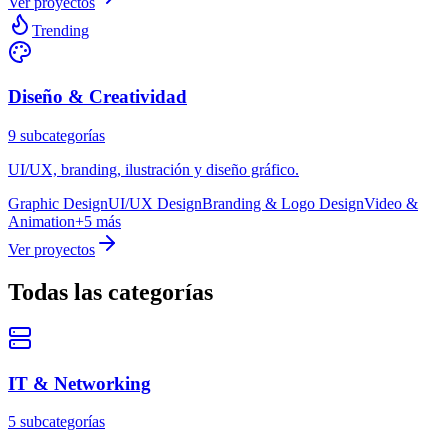
Ver proyectos
Trending
Diseño & Creatividad
9
subcategoría
s
UI/UX, branding, ilustración y diseño gráfico.
Graphic Design
UI/UX Design
Branding & Logo Design
Video &
Animation
+
5
más
Ver proyectos
Todas las categorías
IT & Networking
5
subcategoría
s