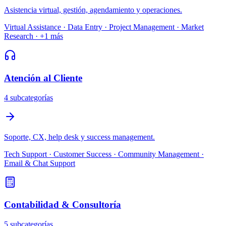
Asistencia virtual, gestión, agendamiento y operaciones.
Virtual Assistance · Data Entry · Project Management · Market
Research
· +
1
más
Atención al Cliente
4
subcategoría
s
Soporte, CX, help desk y success management.
Tech Support · Customer Success · Community Management ·
Email & Chat Support
Contabilidad & Consultoría
5
subcategoría
s