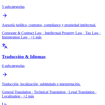
5
subcategoría
s
Asesoría jurídica, contratos, compliance y propiedad intelectual.
Corporate & Contract Law · Intellectual Property Law · Tax Law ·
Immigration Law
· +
1
más
Traducción & Idiomas
6
subcategoría
s
Traducción, localización, subtitulado e interpretación.
General Translation · Technical Translation · Legal Translation ·
Localization
· +
2
más