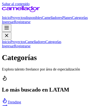
Saltar al contenido
Inicio
Proyectos
disponibles
Camelladores
Planes
Categorías
Ingresar
Registrarse
Inicio
Proyectos
Camelladores
Categorías
Ingresar
Registrarse
Categorías
Explora talento freelance por área de especialización
Lo más buscado en LATAM
Trending