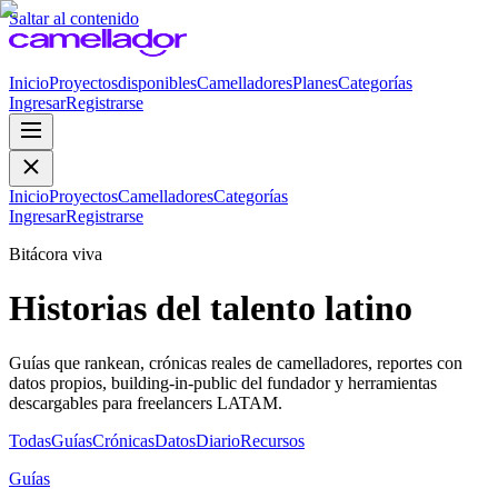
Saltar al contenido
Inicio
Proyectos
disponibles
Camelladores
Planes
Categorías
Ingresar
Registrarse
Inicio
Proyectos
Camelladores
Categorías
Ingresar
Registrarse
Bitácora viva
Historias del talento latino
Guías que rankean, crónicas reales de camelladores, reportes con
datos propios, building-in-public del fundador y herramientas
descargables para freelancers LATAM.
Todas
Guías
Crónicas
Datos
Diario
Recursos
Guías