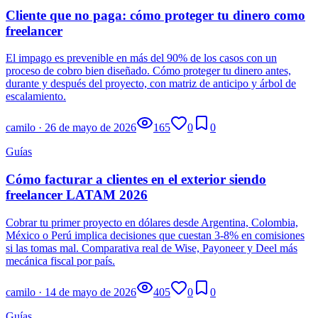
Cliente que no paga: cómo proteger tu dinero como
freelancer
El impago es prevenible en más del 90% de los casos con un
proceso de cobro bien diseñado. Cómo proteger tu dinero antes,
durante y después del proyecto, con matriz de anticipo y árbol de
escalamiento.
camilo
·
26 de mayo de 2026
165
0
0
Guías
Cómo facturar a clientes en el exterior siendo
freelancer LATAM 2026
Cobrar tu primer proyecto en dólares desde Argentina, Colombia,
México o Perú implica decisiones que cuestan 3-8% en comisiones
si las tomas mal. Comparativa real de Wise, Payoneer y Deel más
mecánica fiscal por país.
camilo
·
14 de mayo de 2026
405
0
0
Guías