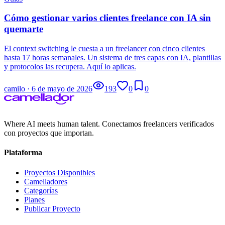
Cómo gestionar varios clientes freelance con IA sin
quemarte
El context switching le cuesta a un freelancer con cinco clientes
hasta 17 horas semanales. Un sistema de tres capas con IA, plantillas
y protocolos las recupera. Aquí lo aplicas.
camilo
·
6 de mayo de 2026
193
0
0
Where AI meets human talent. Conectamos freelancers verificados
con proyectos que importan.
Plataforma
Proyectos Disponibles
Camelladores
Categorías
Planes
Publicar Proyecto