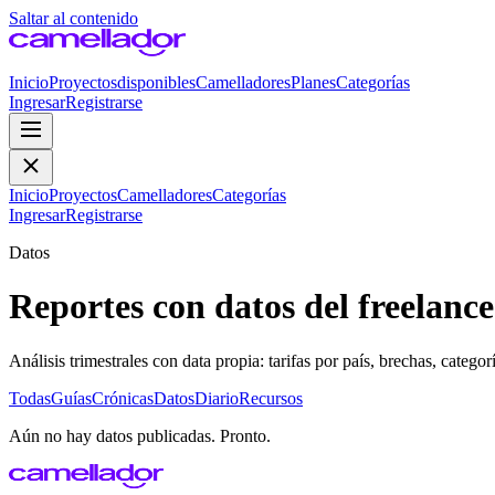
Saltar al contenido
Inicio
Proyectos
disponibles
Camelladores
Planes
Categorías
Ingresar
Registrarse
Inicio
Proyectos
Camelladores
Categorías
Ingresar
Registrarse
Datos
Reportes con datos del freela
Análisis trimestrales con data propia: tarifas por país, brechas, catego
Todas
Guías
Crónicas
Datos
Diario
Recursos
Aún no hay
datos
publicadas. Pronto.