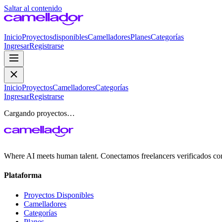
Saltar al contenido
Inicio
Proyectos
disponibles
Camelladores
Planes
Categorías
Ingresar
Registrarse
Inicio
Proyectos
Camelladores
Categorías
Ingresar
Registrarse
Cargando proyectos…
Where AI meets human talent. Conectamos freelancers verificados co
Plataforma
Proyectos Disponibles
Camelladores
Categorías
Planes