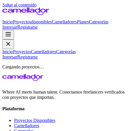
Saltar al contenido
Inicio
Proyectos
disponibles
Camelladores
Planes
Categorías
Ingresar
Registrarse
Inicio
Proyectos
Camelladores
Categorías
Ingresar
Registrarse
Cargando proyectos…
Where AI meets human talent. Conectamos freelancers verificados
con proyectos que importan.
Plataforma
Proyectos Disponibles
Camelladores
Categorías