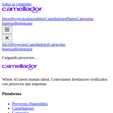
Saltar al contenido
Inicio
Proyectos
disponibles
Camelladores
Planes
Categorías
Ingresar
Registrarse
Inicio
Proyectos
Camelladores
Categorías
Ingresar
Registrarse
Cargando proyectos…
Where AI meets human talent. Conectamos freelancers verificados
con proyectos que importan.
Plataforma
Proyectos Disponibles
Camelladores
Categorías