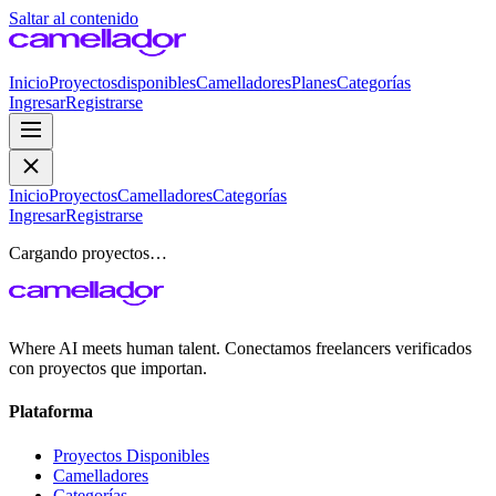
Saltar al contenido
Inicio
Proyectos
disponibles
Camelladores
Planes
Categorías
Ingresar
Registrarse
Inicio
Proyectos
Camelladores
Categorías
Ingresar
Registrarse
Cargando proyectos…
Where AI meets human talent. Conectamos freelancers verificados
con proyectos que importan.
Plataforma
Proyectos Disponibles
Camelladores
Categorías