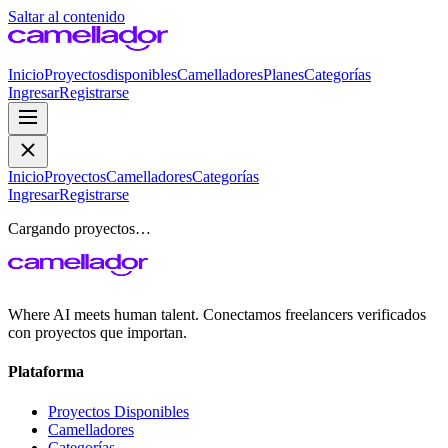
Saltar al contenido
Inicio
Proyectos
disponibles
Camelladores
Planes
Categorías
Ingresar
Registrarse
Inicio
Proyectos
Camelladores
Categorías
Ingresar
Registrarse
Cargando proyectos…
Where AI meets human talent. Conectamos freelancers verificados
con proyectos que importan.
Plataforma
Proyectos Disponibles
Camelladores
Categorías