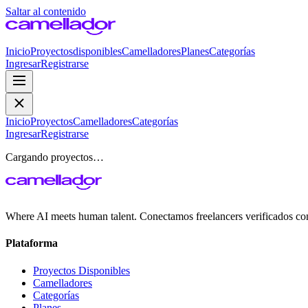
Saltar al contenido
Inicio
Proyectos
disponibles
Camelladores
Planes
Categorías
Ingresar
Registrarse
Inicio
Proyectos
Camelladores
Categorías
Ingresar
Registrarse
Cargando proyectos…
Where AI meets human talent. Conectamos freelancers verificados co
Plataforma
Proyectos Disponibles
Camelladores
Categorías
Planes