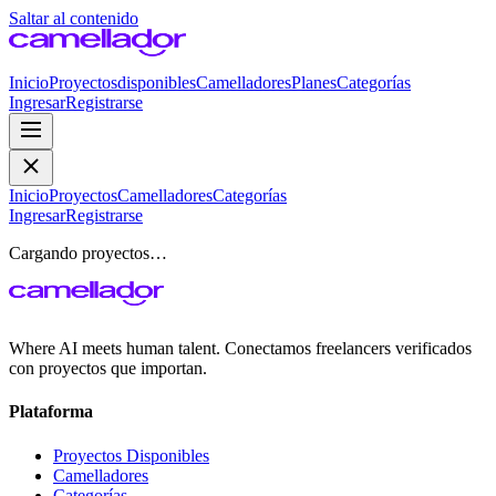
Saltar al contenido
Inicio
Proyectos
disponibles
Camelladores
Planes
Categorías
Ingresar
Registrarse
Inicio
Proyectos
Camelladores
Categorías
Ingresar
Registrarse
Cargando proyectos…
Where AI meets human talent. Conectamos freelancers verificados
con proyectos que importan.
Plataforma
Proyectos Disponibles
Camelladores
Categorías