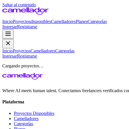
Saltar al contenido
Inicio
Proyectos
disponibles
Camelladores
Planes
Categorías
Ingresar
Registrarse
Inicio
Proyectos
Camelladores
Categorías
Ingresar
Registrarse
Cargando proyectos…
Where AI meets human talent. Conectamos freelancers verificados co
Plataforma
Proyectos Disponibles
Camelladores
Categorías
Planes