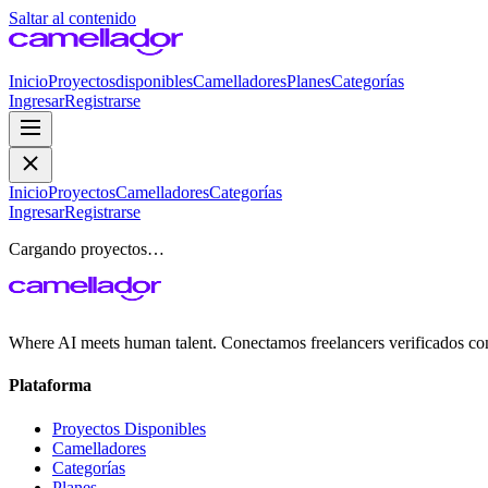
Saltar al contenido
Inicio
Proyectos
disponibles
Camelladores
Planes
Categorías
Ingresar
Registrarse
Inicio
Proyectos
Camelladores
Categorías
Ingresar
Registrarse
Cargando proyectos…
Where AI meets human talent. Conectamos freelancers verificados co
Plataforma
Proyectos Disponibles
Camelladores
Categorías
Planes