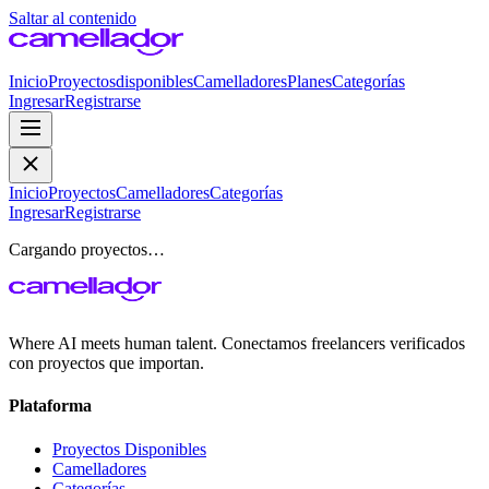
Saltar al contenido
Inicio
Proyectos
disponibles
Camelladores
Planes
Categorías
Ingresar
Registrarse
Inicio
Proyectos
Camelladores
Categorías
Ingresar
Registrarse
Cargando proyectos…
Where AI meets human talent. Conectamos freelancers verificados
con proyectos que importan.
Plataforma
Proyectos Disponibles
Camelladores
Categorías