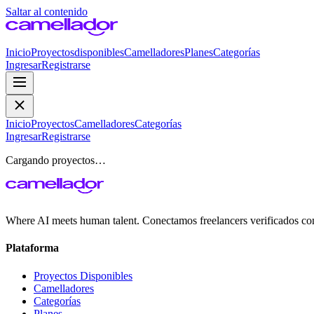
Saltar al contenido
Inicio
Proyectos
disponibles
Camelladores
Planes
Categorías
Ingresar
Registrarse
Inicio
Proyectos
Camelladores
Categorías
Ingresar
Registrarse
Cargando proyectos…
Where AI meets human talent. Conectamos freelancers verificados co
Plataforma
Proyectos Disponibles
Camelladores
Categorías
Planes