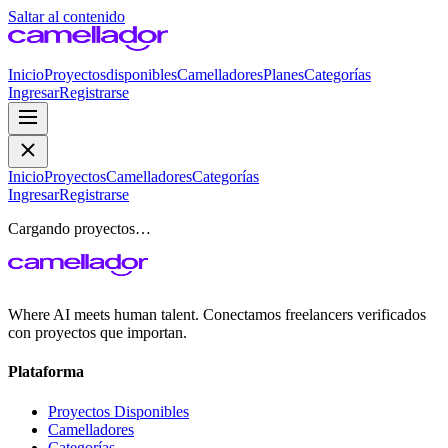
Saltar al contenido
Inicio
Proyectos
disponibles
Camelladores
Planes
Categorías
Ingresar
Registrarse
Inicio
Proyectos
Camelladores
Categorías
Ingresar
Registrarse
Cargando proyectos…
Where AI meets human talent. Conectamos freelancers verificados
con proyectos que importan.
Plataforma
Proyectos Disponibles
Camelladores
Categorías