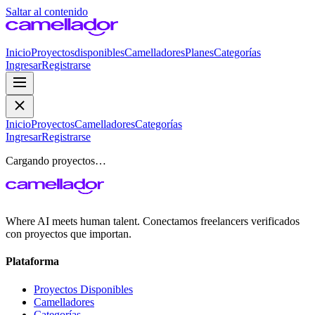
Saltar al contenido
Inicio
Proyectos
disponibles
Camelladores
Planes
Categorías
Ingresar
Registrarse
Inicio
Proyectos
Camelladores
Categorías
Ingresar
Registrarse
Cargando proyectos…
Where AI meets human talent. Conectamos freelancers verificados
con proyectos que importan.
Plataforma
Proyectos Disponibles
Camelladores
Categorías