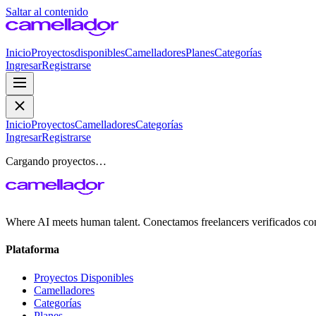
Saltar al contenido
Inicio
Proyectos
disponibles
Camelladores
Planes
Categorías
Ingresar
Registrarse
Inicio
Proyectos
Camelladores
Categorías
Ingresar
Registrarse
Cargando proyectos…
Where AI meets human talent. Conectamos freelancers verificados co
Plataforma
Proyectos Disponibles
Camelladores
Categorías
Planes