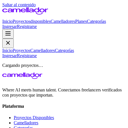
Saltar al contenido
Inicio
Proyectos
disponibles
Camelladores
Planes
Categorías
Ingresar
Registrarse
Inicio
Proyectos
Camelladores
Categorías
Ingresar
Registrarse
Cargando proyectos…
Where AI meets human talent. Conectamos freelancers verificados
con proyectos que importan.
Plataforma
Proyectos Disponibles
Camelladores
Categorías