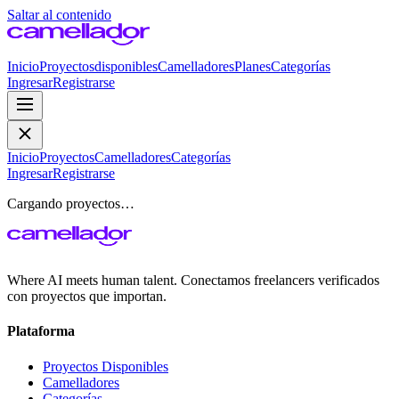
Saltar al contenido
Inicio
Proyectos
disponibles
Camelladores
Planes
Categorías
Ingresar
Registrarse
Inicio
Proyectos
Camelladores
Categorías
Ingresar
Registrarse
Cargando proyectos…
Where AI meets human talent. Conectamos freelancers verificados
con proyectos que importan.
Plataforma
Proyectos Disponibles
Camelladores
Categorías