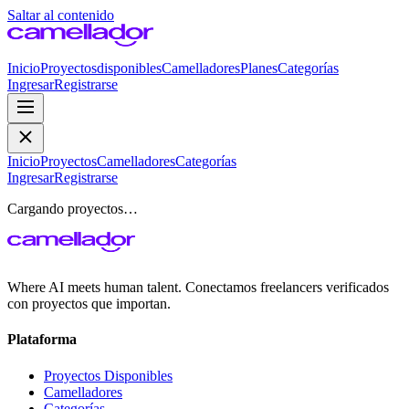
Saltar al contenido
Inicio
Proyectos
disponibles
Camelladores
Planes
Categorías
Ingresar
Registrarse
Inicio
Proyectos
Camelladores
Categorías
Ingresar
Registrarse
Cargando proyectos…
Where AI meets human talent. Conectamos freelancers verificados
con proyectos que importan.
Plataforma
Proyectos Disponibles
Camelladores
Categorías