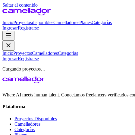
Saltar al contenido
Inicio
Proyectos
disponibles
Camelladores
Planes
Categorías
Ingresar
Registrarse
Inicio
Proyectos
Camelladores
Categorías
Ingresar
Registrarse
Cargando proyectos…
Where AI meets human talent. Conectamos freelancers verificados co
Plataforma
Proyectos Disponibles
Camelladores
Categorías
Planes