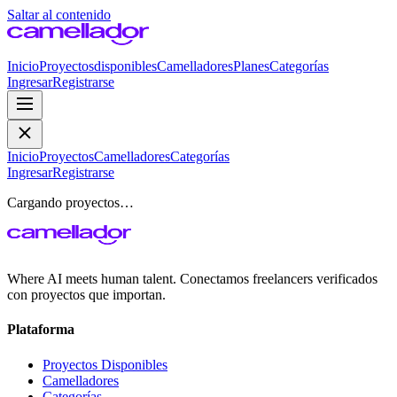
Saltar al contenido
Inicio
Proyectos
disponibles
Camelladores
Planes
Categorías
Ingresar
Registrarse
Inicio
Proyectos
Camelladores
Categorías
Ingresar
Registrarse
Cargando proyectos…
Where AI meets human talent. Conectamos freelancers verificados
con proyectos que importan.
Plataforma
Proyectos Disponibles
Camelladores
Categorías