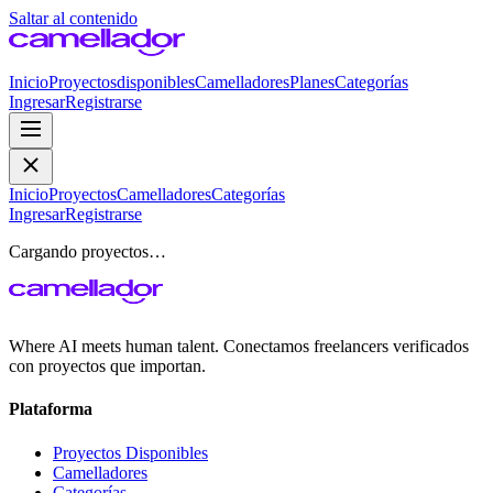
Saltar al contenido
Inicio
Proyectos
disponibles
Camelladores
Planes
Categorías
Ingresar
Registrarse
Inicio
Proyectos
Camelladores
Categorías
Ingresar
Registrarse
Cargando proyectos…
Where AI meets human talent. Conectamos freelancers verificados
con proyectos que importan.
Plataforma
Proyectos Disponibles
Camelladores
Categorías