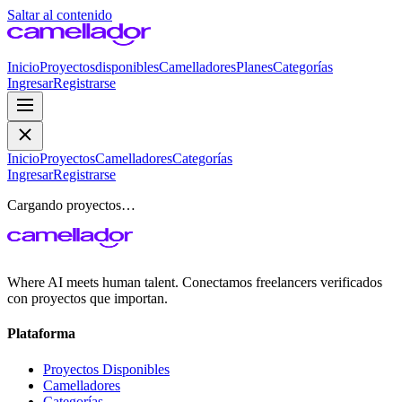
Saltar al contenido
Inicio
Proyectos
disponibles
Camelladores
Planes
Categorías
Ingresar
Registrarse
Inicio
Proyectos
Camelladores
Categorías
Ingresar
Registrarse
Cargando proyectos…
Where AI meets human talent. Conectamos freelancers verificados
con proyectos que importan.
Plataforma
Proyectos Disponibles
Camelladores
Categorías