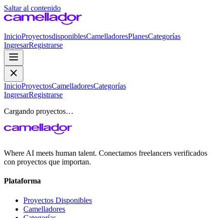
Saltar al contenido
Inicio
Proyectos
disponibles
Camelladores
Planes
Categorías
Ingresar
Registrarse
Inicio
Proyectos
Camelladores
Categorías
Ingresar
Registrarse
Cargando proyectos…
Where AI meets human talent. Conectamos freelancers verificados
con proyectos que importan.
Plataforma
Proyectos Disponibles
Camelladores
Categorías