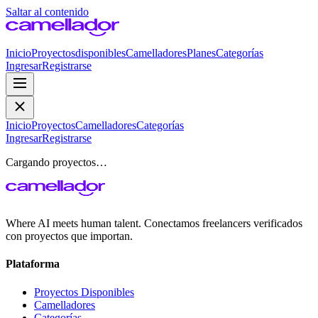
Saltar al contenido
Inicio
Proyectos
disponibles
Camelladores
Planes
Categorías
Ingresar
Registrarse
Inicio
Proyectos
Camelladores
Categorías
Ingresar
Registrarse
Cargando proyectos…
Where AI meets human talent. Conectamos freelancers verificados
con proyectos que importan.
Plataforma
Proyectos Disponibles
Camelladores
Categorías