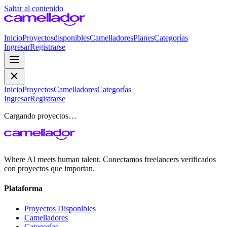
Saltar al contenido
Inicio
Proyectos
disponibles
Camelladores
Planes
Categorías
Ingresar
Registrarse
Inicio
Proyectos
Camelladores
Categorías
Ingresar
Registrarse
Cargando proyectos…
Where AI meets human talent. Conectamos freelancers verificados
con proyectos que importan.
Plataforma
Proyectos Disponibles
Camelladores
Categorías