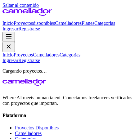
Saltar al contenido
Inicio
Proyectos
disponibles
Camelladores
Planes
Categorías
Ingresar
Registrarse
Inicio
Proyectos
Camelladores
Categorías
Ingresar
Registrarse
Cargando proyectos…
Where AI meets human talent. Conectamos freelancers verificados
con proyectos que importan.
Plataforma
Proyectos Disponibles
Camelladores
Categorías