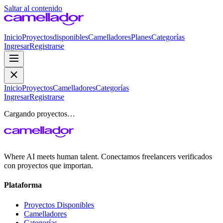
Saltar al contenido
Inicio
Proyectos
disponibles
Camelladores
Planes
Categorías
Ingresar
Registrarse
Inicio
Proyectos
Camelladores
Categorías
Ingresar
Registrarse
Cargando proyectos…
Where AI meets human talent. Conectamos freelancers verificados
con proyectos que importan.
Plataforma
Proyectos Disponibles
Camelladores
Categorías